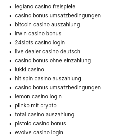
legiano casino freispiele
casino bonus umsatzbedingungen
bitcoin casino auszahlung
irwin casino bonus
24slots casino login
live dealer casino deutsch
casino bonus ohne einzahlung
lukki casino
hit spin casino auszahlung
casino bonus umsatzbedingungen
lemon casino login
plinko mit crypto
total casino auszahlung
pistolo casino bonus
evolve casino login