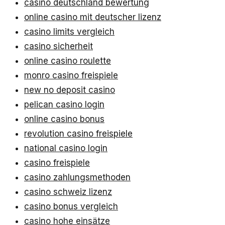
casino deutschland bewertung
online casino mit deutscher lizenz
casino limits vergleich
casino sicherheit
online casino roulette
monro casino freispiele
new no deposit casino
pelican casino login
online casino bonus
revolution casino freispiele
national casino login
casino freispiele
casino zahlungsmethoden
casino schweiz lizenz
casino bonus vergleich
casino hohe einsätze