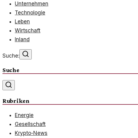
Unternehmen
Technologie
Leben
Wirtschaft
Inland
Suche:
Suche
Rubriken
Energie
Gesellschaft
Krypto-News