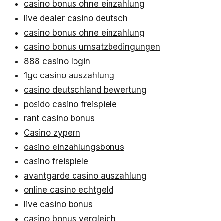
casino bonus ohne einzahlung
live dealer casino deutsch
casino bonus ohne einzahlung
casino bonus umsatzbedingungen
888 casino login
1go casino auszahlung
casino deutschland bewertung
posido casino freispiele
rant casino bonus
Casino zypern
casino einzahlungsbonus
casino freispiele
avantgarde casino auszahlung
online casino echtgeld
live casino bonus
casino bonus vergleich