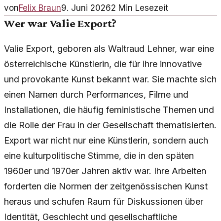
von
Felix Braun
9. Juni 2026
2
Min Lesezeit
Wer war Valie Export?
Valie Export, geboren als Waltraud Lehner, war eine
österreichische Künstlerin, die für ihre innovative
und provokante Kunst bekannt war. Sie machte sich
einen Namen durch Performances, Filme und
Installationen, die häufig feministische Themen und
die Rolle der Frau in der Gesellschaft thematisierten.
Export war nicht nur eine Künstlerin, sondern auch
eine kulturpolitische Stimme, die in den späten
1960er und 1970er Jahren aktiv war. Ihre Arbeiten
forderten die Normen der zeitgenössischen Kunst
heraus und schufen Raum für Diskussionen über
Identität, Geschlecht und gesellschaftliche