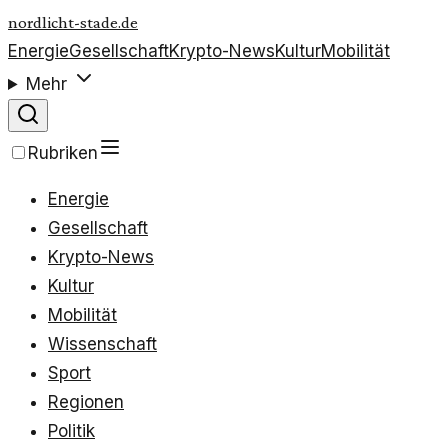
nordlicht-stade.de
Energie
Gesellschaft
Krypto-News
Kultur
Mobilität
Mehr
Rubriken
Energie
Gesellschaft
Krypto-News
Kultur
Mobilität
Wissenschaft
Sport
Regionen
Politik