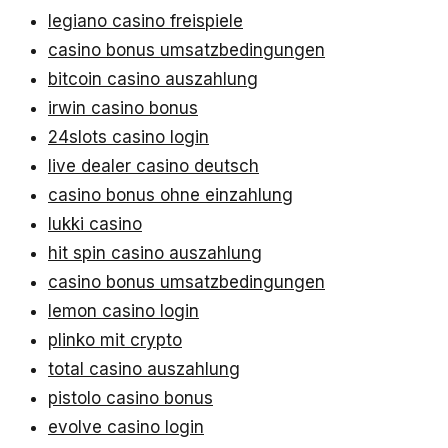
legiano casino freispiele
casino bonus umsatzbedingungen
bitcoin casino auszahlung
irwin casino bonus
24slots casino login
live dealer casino deutsch
casino bonus ohne einzahlung
lukki casino
hit spin casino auszahlung
casino bonus umsatzbedingungen
lemon casino login
plinko mit crypto
total casino auszahlung
pistolo casino bonus
evolve casino login