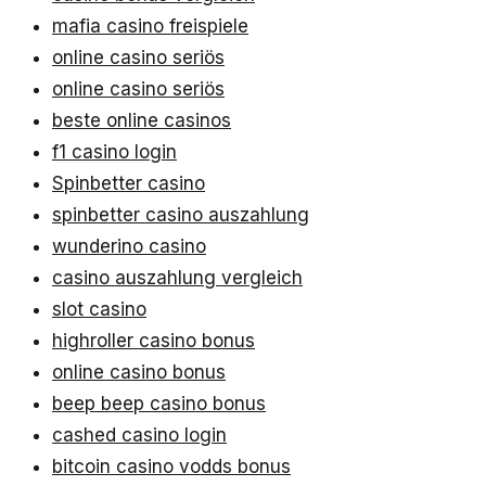
mafia casino freispiele
online casino seriös
online casino seriös
beste online casinos
f1 casino login
Spinbetter casino
spinbetter casino auszahlung
wunderino casino
casino auszahlung vergleich
slot casino
highroller casino bonus
online casino bonus
beep beep casino bonus
cashed casino login
bitcoin casino vodds bonus