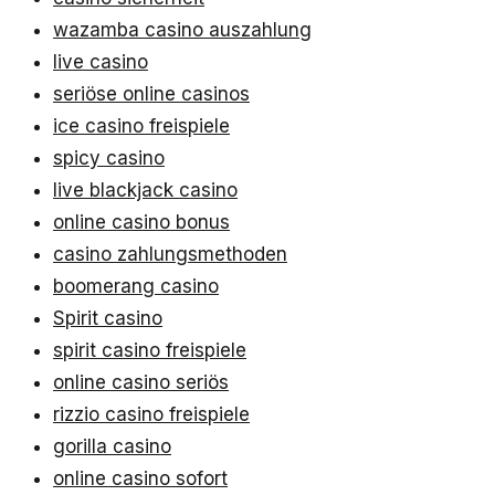
wazamba casino auszahlung
live casino
seriöse online casinos
ice casino freispiele
spicy casino
live blackjack casino
online casino bonus
casino zahlungsmethoden
boomerang casino
Spirit casino
spirit casino freispiele
online casino seriös
rizzio casino freispiele
gorilla casino
online casino sofort