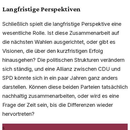
Langfristige Perspektiven
Schließlich spielt die langfristige Perspektive eine
wesentliche Rolle. Ist diese Zusammenarbeit auf
die nächsten Wahlen ausgerichtet, oder gibt es
Visionen, die über den kurzfristigen Erfolg
hinausgehen? Die politischen Strukturen verändern
sich ständig, und eine Allianz zwischen CDU und
SPD könnte sich in ein paar Jahren ganz anders
darstellen. Können diese beiden Parteien tatsächlich
nachhaltig zusammenarbeiten, oder wird es eine
Frage der Zeit sein, bis die Differenzen wieder
hervortreten?
S