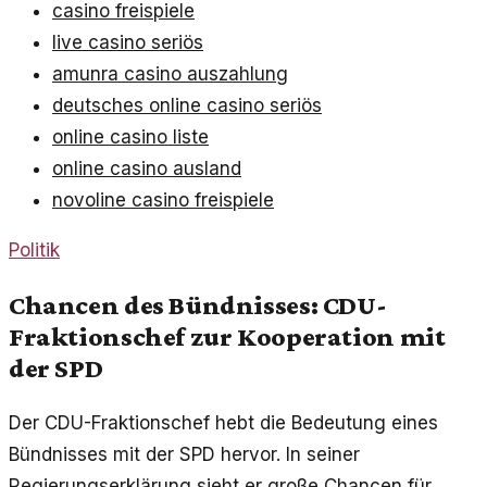
casino freispiele
live casino seriös
amunra casino auszahlung
deutsches online casino seriös
online casino liste
online casino ausland
novoline casino freispiele
Politik
Chancen des Bündnisses: CDU-
Fraktionschef zur Kooperation mit
der SPD
Der CDU-Fraktionschef hebt die Bedeutung eines
Bündnisses mit der SPD hervor. In seiner
Regierungserklärung sieht er große Chancen für