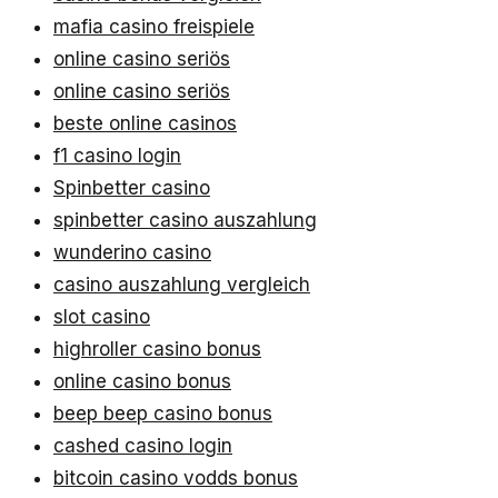
mafia casino freispiele
online casino seriös
online casino seriös
beste online casinos
f1 casino login
Spinbetter casino
spinbetter casino auszahlung
wunderino casino
casino auszahlung vergleich
slot casino
highroller casino bonus
online casino bonus
beep beep casino bonus
cashed casino login
bitcoin casino vodds bonus