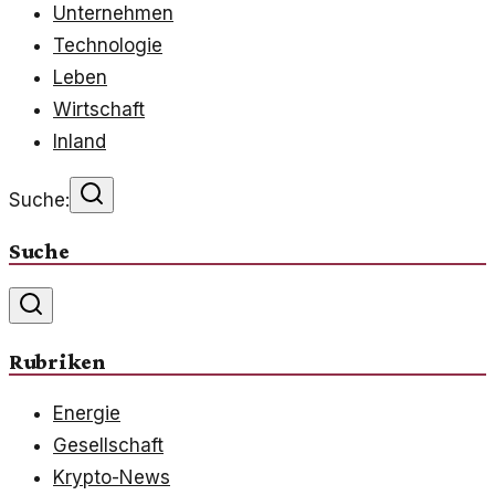
Unternehmen
Technologie
Leben
Wirtschaft
Inland
Suche:
Suche
Rubriken
Energie
Gesellschaft
Krypto-News