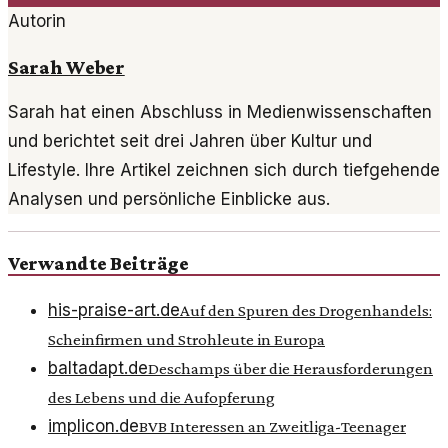
Autorin
Sarah Weber
Sarah hat einen Abschluss in Medienwissenschaften
und berichtet seit drei Jahren über Kultur und
Lifestyle. Ihre Artikel zeichnen sich durch tiefgehende
Analysen und persönliche Einblicke aus.
Verwandte Beiträge
his-praise-art.de
Auf den Spuren des Drogenhandels:
Scheinfirmen und Strohleute in Europa
baltadapt.de
Deschamps über die Herausforderungen
des Lebens und die Aufopferung
implicon.de
BVB Interessen an Zweitliga-Teenager